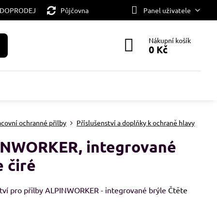
 DOPRODEJ
Půjčovna
Panel uživatele
Nákupní košík
0 Kč
acovní ochranné přilby
Příslušenství a doplňky k ochraně hlavy
INWORKER, integrované
e čiré
ství pro přilby ALPINWORKER - integrované brýle
Čtěte