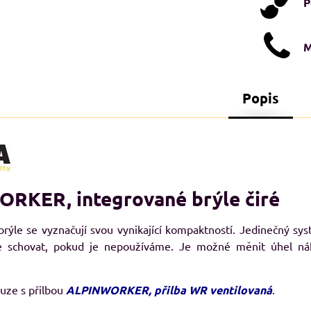
P
M
Popis
RKER, integrované brýle čiré
STI XXL+
NADMĚRNÉ VELIKOSTI XXL+
N
A
rýle se vyznačují svou vynikající kompaktností. Jedinečný sy
e schovat, pokud je nepoužíváme. Je možné měnit úhel nák
uze s přilbou
ALPINWORKER, přilba WR ventilovaná
.