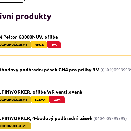
ivní produkty
M Peltor G3000NUV, přilba
DOPORUČUJEME
AKCE
-9%
říbodový podbradní pásek GH4 pro přilby 3M
(060400599999
LPINWORKER, přilba WR ventilovaná
DOPORUČUJEME
SLEVA
-20%
LPINWORKER, 4-bodový podbradní pásek
(0604009299999)
DOPORUČUJEME