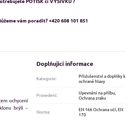
otřebujete POTISK či VÝŠIVKU ?
ůžeme vám poradit? +420 608 101 851
Doplňující informace
Příslušenství a doplňky k
Kategorie:
ochraně hlavy
ADMĚRNÉ VELIKOSTI XXL+
NADMĚRNÉ VELIKOSTI XXL+
Upevnění na přilbu
,
Provedení:
Ochrana zraku
KCE
AKCE
stem uchycení
lonu brýlí –
EN 166 Ochrana očí
,
EN
Norma:
170