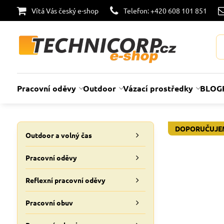
Vítá Vás český e-shop
Telefon: +420 608 101 851
Pracovní oděvy
Outdoor
Vázací prostředky
BLOG
DOPORUČUJE
Outdoor a volný čas
Pracovní oděvy
Reflexní pracovní oděvy
Pracovní obuv