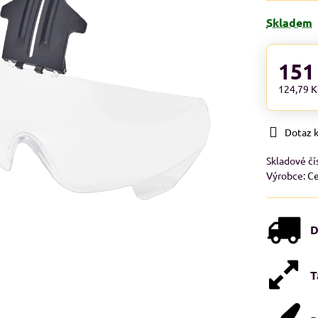
Skladem
151
124,79 
Dotaz 
Skladové čí
Výrobce:
Ce
D
T