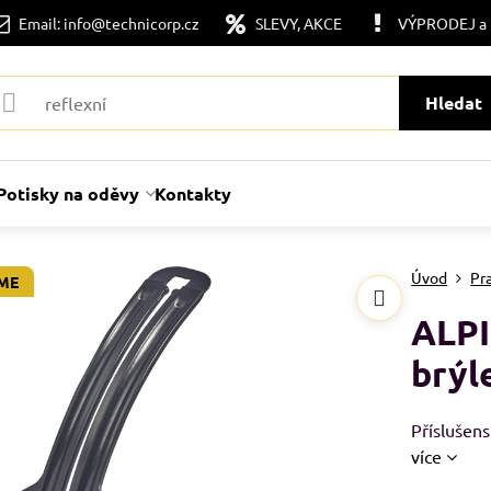
Email: info@technicorp.cz
SLEVY, AKCE
VÝPRODEJ a
Hledat
Potisky na oděvy
Kontakty
Úvod
Pr
ME
ALP
brýl
Příslušen
více