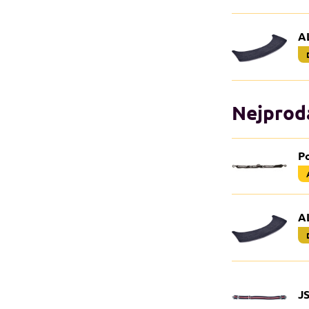
A
Nejprodá
P
A
JS