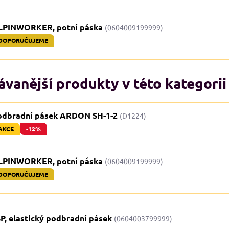
LPINWORKER, potní páska
(0604009199999)
DOPORUČUJEME
vanější produkty v této kategorii
odbradní pásek ARDON SH-1-2
(D1224)
AKCE
-12%
LPINWORKER, potní páska
(0604009199999)
DOPORUČUJEME
P, elastický podbradní pásek
(0604003799999)