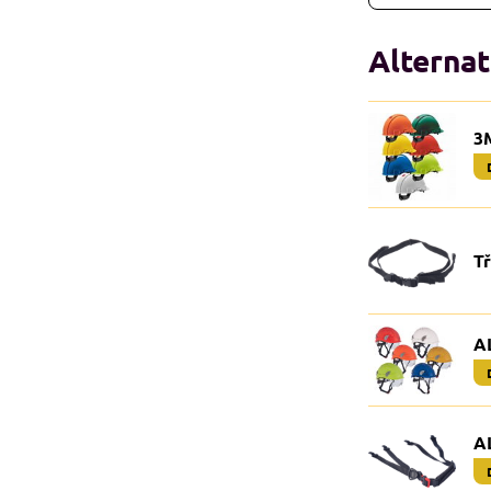
Alternat
3
T
A
A