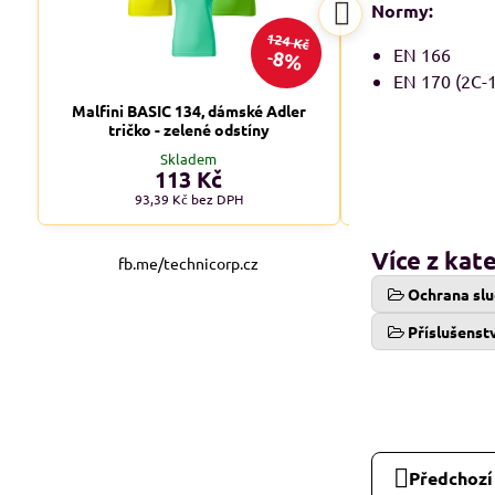
Normy:
124 Kč
EN 166
8%
EN 170 (2C-1
Malfini BASIC 134, dámské Adler
Malfini BASIC 1
tričko - zelené odstíny
tričko - tm
Skladem
Skl
113 Kč
od 1
93,39 Kč
bez DPH
od 90,08 
Více z kat
fb.me/technicorp.cz
Ochrana slu
Příslušenst
Předchozí