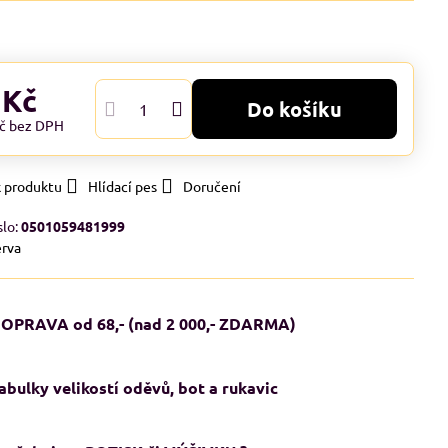
 Kč
Do košíku
Kč
bez DPH
k produktu
Hlídací pes
Doručení
slo:
0501059481999
rva
OPRAVA od 68,- (nad 2 000,- ZDARMA)
abulky velikostí oděvů, bot a rukavic