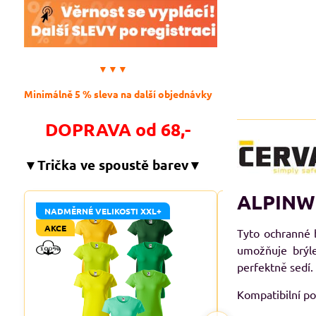
▼▼▼
Minimálně 5 % sleva na další objednávky
DOPRAVA od 68,-
▼Trička ve spoustě barev▼
ALPINWO
NADMĚRNÉ VELIKOSTI XXL+
NADMĚRNÉ VELIKO
AKCE
AKCE
Tyto ochranné b
umožňuje brýl
perfektně sedí.
Kompatibilní po