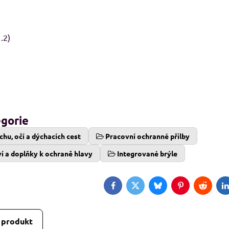
8%
.2)
29, pánské Adler
RESIST LS, triko s dlouhým rukávem
M
avé odstíny
Skladem
od 239 Kč
adem
09 Kč
od 197,52 Kč
bez DPH
Kč
bez DPH
egorie
chu, očí a dýchacích cest
Pracovní ochranné přilby
ví a doplňky k ochraně hlavy
Integrované brýle
Facebook
Twitter
Bluesky
Pinterest
Reddit
L
 produkt