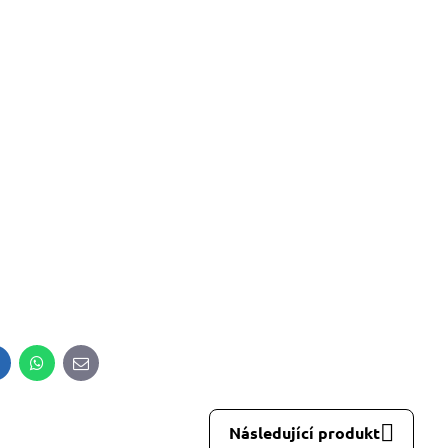
8%
alfini BASIC 134, dámské Adler
Malfini BASIC 129, pánské 
tričko - modré odstíny
tričko - červené odstín
Skladem
Skladem
od 113 Kč
od 109 Kč
od 93,39 Kč
bez DPH
od 90,08 Kč
bez DPH
inkedIn
WhatsApp
E-
mail
Následující produkt