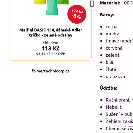
Materiál:
100 %
124 Kč
Barvy:
8%
černá
Malfini BASIC 134, dámské Adler
Malfini BASIC 1
modrá
tričko - zelené odstíny
tričko - tm
tmavě modr
Skladem
Skl
113 Kč
od 1
červená
93,39 Kč
bez DPH
od 90,08 
zelená
bílá
žlutá
fb.me/technicorp.cz
oranžová
Údržba:
Ruční praní,
Nebělit
Sušení v bub
Žehlení zak
Chemické čiš