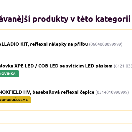
vanější produkty v této kategorii
LLADIO KIT, reflexní nálepky na přilbu
(0604008099999)
elovka XPE LED / COB LED se svítícím LED páskem
(6121-03
NOVINKA
NOXFIELD HV, baseballová reflexní čepice
(0314010998999)
DOPORUČUJEME