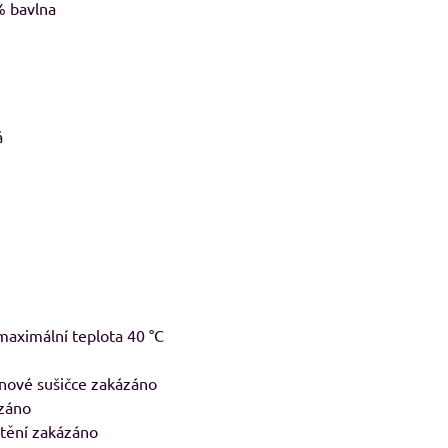
 bavlna
8%
29, pánské Adler
RESIST LS, triko s dlouhým rukávem
M
avé odstíny
Skladem
á
od 239 Kč
adem
09 Kč
od 197,52 Kč
bez DPH
Kč
bez DPH
 maximální teplota 40 °C
nové sušičce zakázáno
ázáno
tění zakázáno