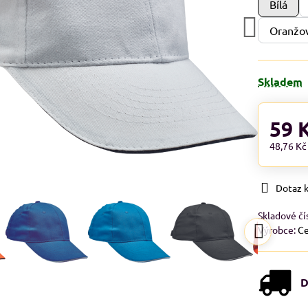
Bílá
Oranžo
Skladem
59 
48,76 K
Dotaz 
Skladové čí
Výrobce:
Ce
D