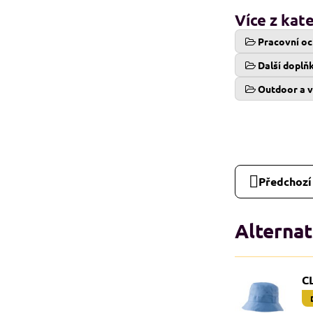
Více z kat
Pracovní oc
Další doplň
Outdoor a v
Předchozí
Alternat
C