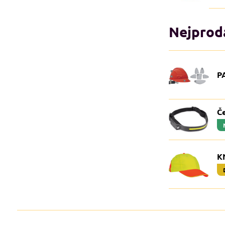
Nejprodá
PA
Č
K