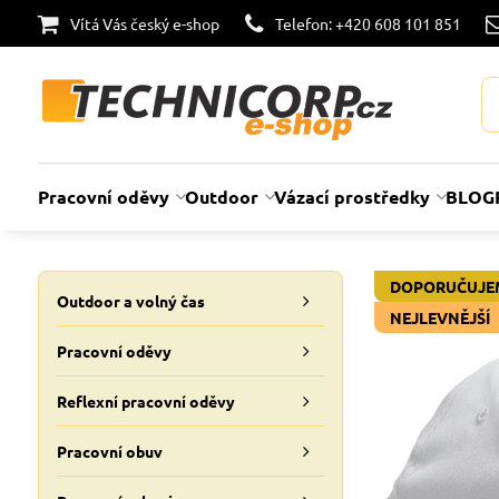
Vítá Vás český e-shop
Telefon: +420 608 101 851
Pracovní oděvy
Outdoor
Vázací prostředky
BLOG
DOPORUČUJE
Outdoor a volný čas
NEJLEVNĚJŠÍ
Pracovní oděvy
Reflexní pracovní oděvy
Pracovní obuv