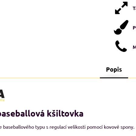
T
P
M
Popis
STI XXL+
NADMĚRNÉ VELIKOSTI XXL+
N
A
aseballová kšiltovka
e baseballového typu s regulací velikosti pomocí kovové spony.