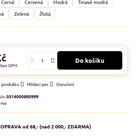
Černá
Červená
Modrá
Tmavě modrá
vá
Zelená
Žlutá
Kč
Do košíku
č
bez DPH
k produktu
Hlídací pes
Doručení
slo:
0314000880999
rva
OPRAVA od 68,- (nad 2 000,- ZDARMA)