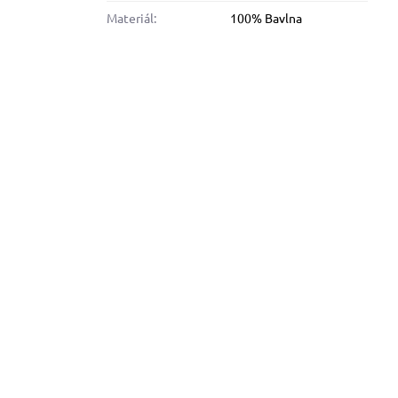
Materiál:
100% Bavlna
8%
alfini BASIC 134, dámské Adler
Malfini BASIC 129, pánské 
tričko - modré odstíny
tričko - červené odstín
Skladem
Skladem
od 113 Kč
od 109 Kč
od 93,39 Kč
bez DPH
od 90,08 Kč
bez DPH