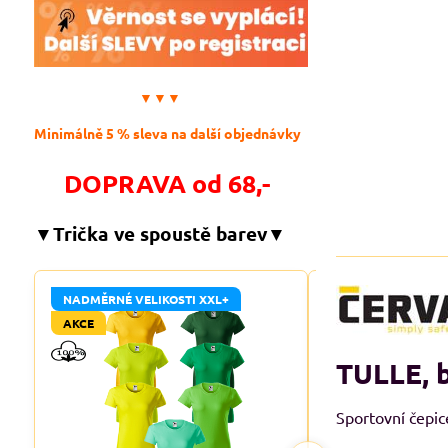
▼▼▼
Minimálně 5 % sleva na další objednávky
DOPRAVA od 68,-
▼Trička ve spoustě barev▼
NADMĚRNÉ VELIKOSTI XXL+
NADMĚRNÉ VELIKO
AKCE
AKCE
TULLE, b
Sportovní čepic