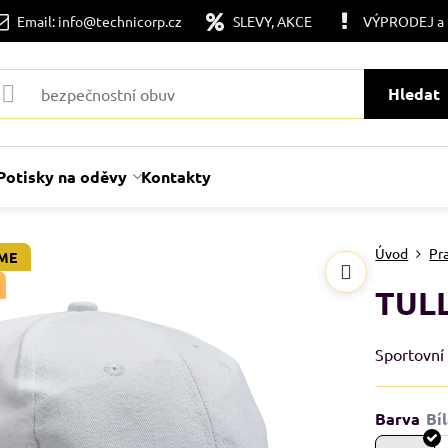
Email: info@technicorp.cz
SLEVY, AKCE
VÝPRODEJ a
Hledat
Potisky na oděvy
Kontakty
Úvod
Pr
ME
TULL
Sportovní
Barva