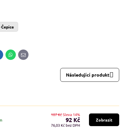
Čepice
inkedIn
WhatsApp
E-
mail
Následující produkt
107 Kč
Sleva 14%
92 Kč
em
Zobrazit
76,03 Kč
bez DPH