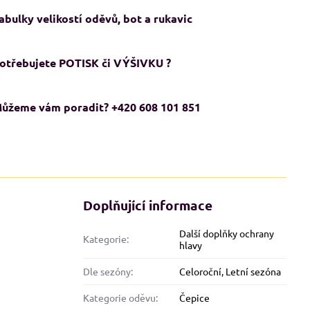
abulky velikostí oděvů, bot a rukavic
otřebujete POTISK či VÝŠIVKU ?
ůžeme vám poradit? +420 608 101 851
Doplňující informace
ADMĚRNÉ VELIKOSTI XXL+
NADMĚRNÉ VELIKOSTI XXL+
KCE
AKCE
Další doplňky ochrany
Kategorie:
hlavy
Dle sezóny:
Celoroční
,
Letní sezóna
Kategorie oděvu:
Čepice