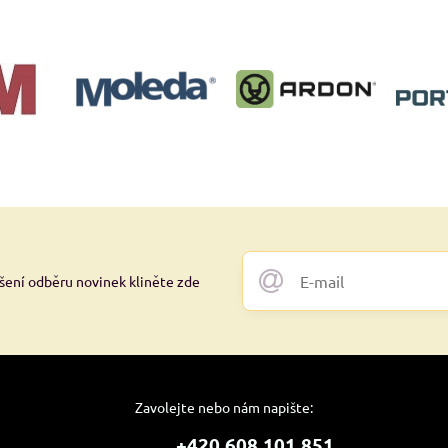
ášení odběru novinek kliněte zde
Zavolejte nebo nám napište:
+420 608 101 851