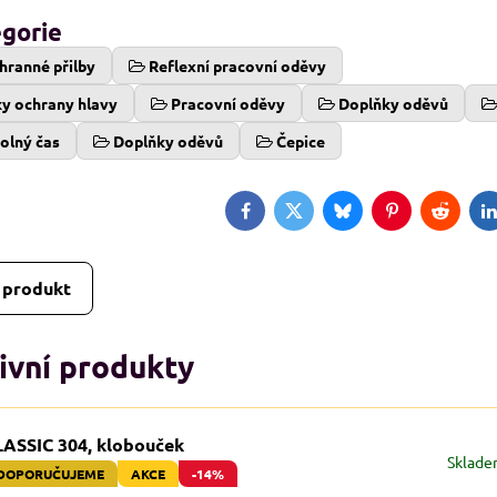
egorie
hranné přilby
Reflexní pracovní oděvy
ky ochrany hlavy
Pracovní oděvy
Doplňky oděvů
olný čas
Doplňky oděvů
Čepice
Facebook
Twitter
Bluesky
Pinterest
Reddit
L
 produkt
ivní produkty
LASSIC 304, klobouček
Sklad
DOPORUČUJEME
AKCE
-14%