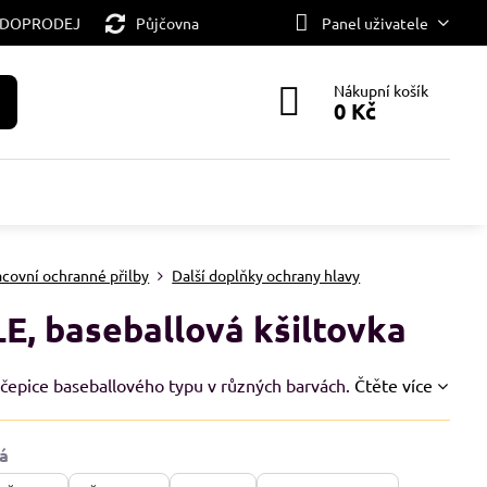
 DOPRODEJ
Půjčovna
Panel uživatele
Nákupní košík
0 Kč
acovní ochranné přilby
Další doplňky ochrany hlavy
E, baseballová kšiltovka
 čepice baseballového typu v různých barvách.
Čtěte více