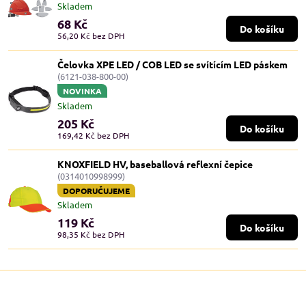
Skladem
68 Kč
Do košíku
56,20 Kč
bez DPH
Čelovka XPE LED / COB LED se svítícím LED páskem
(6121-038-800-00)
NOVINKA
Skladem
205 Kč
Do košíku
169,42 Kč
bez DPH
KNOXFIELD HV, baseballová reflexní čepice
(0314010998999)
DOPORUČUJEME
Skladem
119 Kč
Do košíku
98,35 Kč
bez DPH