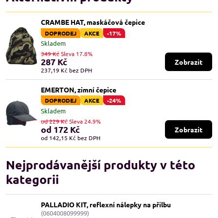
CRAMBE HAT, maskáčová čepice
DOPRODEJ
AKCE
-17%
Skladem
349 Kč
Sleva 17.8%
287 Kč
Zobrazit
237,19 Kč
bez DPH
EMERTON, zimní čepice
DOPRODEJ
AKCE
-24%
Skladem
od 229 Kč
Sleva 24.9%
od 172 Kč
Zobrazit
od 142,15 Kč
bez DPH
Nejprodávanější produkty v této
kategorii
PALLADIO KIT, reflexní nálepky na přilbu
(0604008099999)