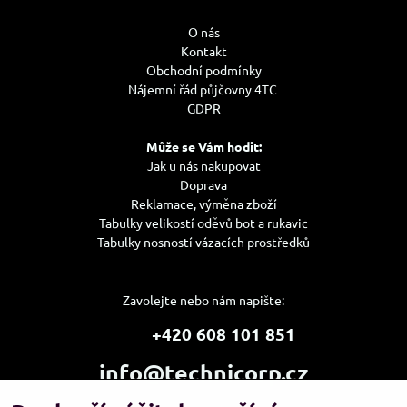
O nás
Kontakt
Obchodní podmínky
Nájemní řád půjčovny 4TC
GDPR
Může se Vám hodit:
Jak u nás nakupovat
Doprava
Reklamace, výměna zboží
Tabulky velikostí oděvů bot a rukavic
Tabulky nosností vázacích prostředků
Zavolejte nebo nám napište:
+420 608 101 851
info@technicorp.cz