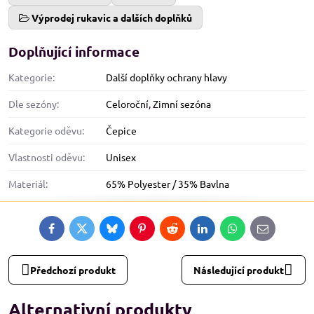
Výprodej rukavic a dalších doplňků
Doplňující informace
Kategorie:
Další doplňky ochrany hlavy
Dle sezóny:
Celoroční
,
Zimní sezóna
Kategorie oděvu:
Čepice
Vlastnosti oděvu:
Unisex
Materiál:
65% Polyester / 35% Bavlna
Facebook
Twitter
Bluesky
Pinterest
Reddit
LinkedIn
WhatsApp
E-
mail
Předchozí produkt
Následující produkt
Alternativní produkty