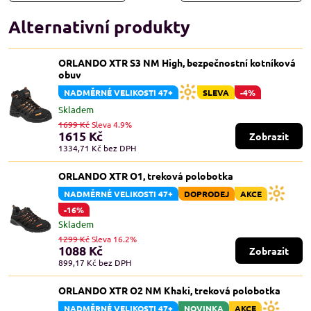
Alternativní produkty
ORLANDO XTR S3 NM High, bezpečnostní kotníková
obuv
NADMĚRNÉ VELIKOSTI 47+
SLEVA
-4%
Skladem
1699 Kč
Sleva 4.9%
1615 Kč
Zobrazit
1334,71 Kč
bez DPH
ORLANDO XTR O1, treková polobotka
NADMĚRNÉ VELIKOSTI 47+
DOPRODEJ
AKCE
-16%
Skladem
1299 Kč
Sleva 16.2%
1088 Kč
Zobrazit
899,17 Kč
bez DPH
ORLANDO XTR O2 NM Khaki, treková polobotka
NADMĚRNÉ VELIKOSTI 47+
NOVINKA
AKCE