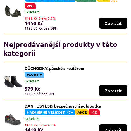
-3%
Skladem
1499 Kč
Sleva 3.3%
1450 Kč
Zobrazit
1198,35 Kč
bez DPH
Nejprodávanější produkty v této
kategorii
DŮCHODKY, pánské s kožíškem
FAVORIT
Skladem
579 Kč
Zobrazit
478,51 Kč
bez DPH
DANTE S1 ESD, bezpečnostní polobotka
NADMĚRNÉ VELIKOSTI 47+
AKCE
-4%
Skladem
1490 Kč
Sleva 4.8%
1419 Kč
Zobrazit