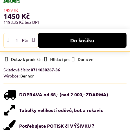
Skladem
1499 Kč
1450 Kč
1198,35 Kč
bez DPH
Do košíku
Pár
Dotaz k produktu
Hlídací pes
Doručení
Skladové číslo:
0711030267-36
Výrobce:
Bennon
DOPRAVA od 68,- (nad 2 000,- ZDARMA)
Tabulky velikostí oděvů, bot a rukavic
Potřebujete POTISK či VÝŠIVKU ?