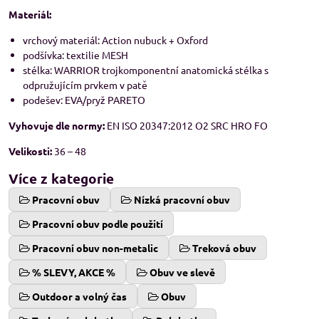
Materiál:
vrchový materiál: Action nubuck + Oxford
podšívka: textilie MESH
stélka: WARRIOR trojkomponentní anatomická stélka s
odpružujícím prvkem v patě
podešev: EVA/pryž PARETO
Vyhovuje dle normy:
EN ISO 20347:2012 O2 SRC HRO FO
Velikosti:
36 – 48
Více z kategorie
Pracovní obuv
Nízká pracovní obuv
Pracovní obuv podle použití
Pracovní obuv non-metalic
Treková obuv
% SLEVY, AKCE %
Obuv ve slevě
Outdoor a volný čas
Obuv