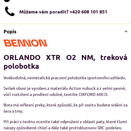
Můžeme vám poradit? +420 608 101 851
Popis
ORLANDO XTR O2 NM, treková
polobotka
Voděodolná, nemetalická pracovní polobotka sportovního vzhledu.
Svršek obuvi je vyroben z materiálu Action nubuck a z velmi pevné,
vůči roztržení a prodření odolné, textilie OXFORD 600 D.
Bota má reflexní prvky, které způsobí, že při osvitu budete viděni za
šera a tmy.
Při práci v terénu oceníte také odpružení v oblasti paty, které tlumí
nárazy způsobené chůzí a dále také protiskluzovou SRC podešev,