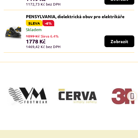
1172,73 Kč
bez DPH
PENSYLVANIA, dielektrická obuv pro elektrikáře
SLEVA
-6%
Skladem
1899 Kč
Sleva 6.4%
1778 Kč
Zobrazit
1469,42 Kč
bez DPH