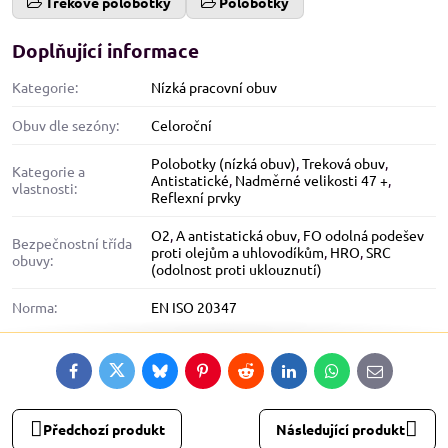
Trekové polobotky
Polobotky
Doplňující informace
Kategorie:
Nízká pracovní obuv
Obuv dle sezóny:
Celoroční
Polobotky (nízká obuv)
,
Treková obuv
,
Kategorie a
Antistatické
,
Nadměrné velikosti 47 +
,
vlastnosti:
Reflexní prvky
O2
,
A antistatická obuv
,
FO odolná podešev
Bezpečnostní třída
proti olejům a uhlovodíkům
,
HRO
,
SRC
obuvy:
(odolnost proti uklouznutí)
Norma:
EN ISO 20347
Facebook
Twitter
Bluesky
Pinterest
Reddit
LinkedIn
WhatsApp
E-
mail
Předchozí produkt
Následující produkt