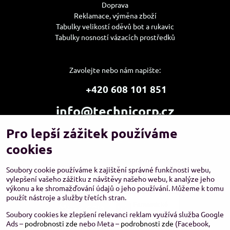
Doprava
Reklamace, výměna zboží
Tabulky velikostí oděvů bot a rukavic
Tabulky nosností vázacích prostředků
Zavolejte nebo nám napište:
+420 608 101 851
info@technicorp.cz
Pro lepší zážitek používáme
Showroom a výdejní místo:
TECHNICORP ESHOP s.r.o.
cookies
K Vltavě 653/63
143 00 Praha 4 – Modřany
Soubory cookie používáme k zajištění správné funkčnosti webu,
vylepšení vašeho zážitku z návštěvy našeho webu, k analýze jeho
výkonu a ke shromažďování údajů o jeho používání. Můžeme k tomu
použít nástroje a služby třetích stran.
Soubory cookies ke zlepšení relevanci reklam využívá služba Google
Ads –
podrobnosti zde
nebo Meta –
podrobnosti zde
(Facebook,