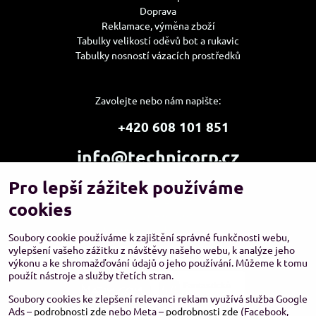
Doprava
Reklamace, výměna zboží
Tabulky velikostí oděvů bot a rukavic
Tabulky nosností vázacích prostředků
Zavolejte nebo nám napište:
+420 608 101 851
info@technicorp.cz
Pro lepší zážitek používáme
Showroom a výdejní místo:
TECHNICORP ESHOP s.r.o.
cookies
K Vltavě 653/63
143 00 Praha 4 – Modřany
Soubory cookie používáme k zajištění správné funkčnosti webu,
vylepšení vašeho zážitku z návštěvy našeho webu, k analýze jeho
výkonu a ke shromažďování údajů o jeho používání. Můžeme k tomu
použít nástroje a služby třetích stran.
Soubory cookies ke zlepšení relevanci reklam využívá služba Google
Ads –
podrobnosti zde
nebo Meta –
podrobnosti zde
(Facebook,