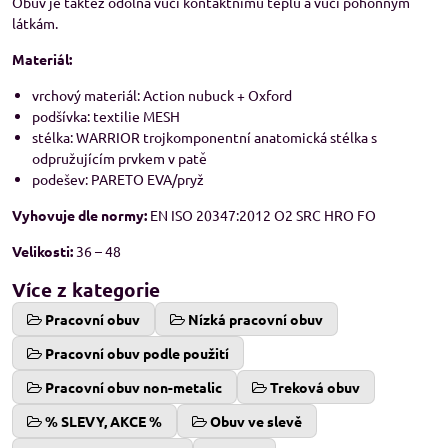
Obuv je taktéž odolná vůči kontaktnímu teplu a vůči pohonným
látkám.
Materiál:
vrchový materiál: Action nubuck + Oxford
podšívka: textilie MESH
stélka: WARRIOR trojkomponentní anatomická stélka s
odpružujícím prvkem v patě
podešev: PARETO EVA/pryž
Vyhovuje dle normy:
EN ISO 20347:2012 O2 SRC HRO FO
Velikosti:
36 – 48
Více z kategorie
Pracovní obuv
Nízká pracovní obuv
Pracovní obuv podle použití
Pracovní obuv non-metalic
Treková obuv
% SLEVY, AKCE %
Obuv ve slevě