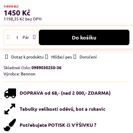
1499 Kč
1450 Kč
1198,35 Kč
bez DPH
Do košíku
Pár
Dotaz k produktu
Hlídací pes
Doručení
Skladové číslo:
0989030250-36
Výrobce:
Bennon
DOPRAVA od 68,- (nad 2 000,- ZDARMA)
Tabulky velikostí oděvů, bot a rukavic
Potřebujete POTISK či VÝŠIVKU ?