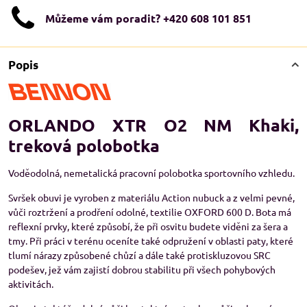
Můžeme vám poradit? +420 608 101 851
Popis
ORLANDO XTR O2 NM Khaki,
treková polobotka
Voděodolná, nemetalická pracovní polobotka sportovního vzhledu.
Svršek obuvi je vyroben z materiálu Action nubuck a z velmi pevné,
vůči roztržení a prodření odolné, textilie OXFORD 600 D. Bota má
reflexní prvky, které způsobí, že při osvitu budete viděni za šera a
tmy. Při práci v terénu oceníte také odpružení v oblasti paty, které
tlumí nárazy způsobené chůzí a dále také protiskluzovou SRC
podešev, jež vám zajistí dobrou stabilitu při všech pohybových
aktivitách.