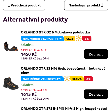
Předchozí produkt
Následující produkt
Alternativní produkty
ORLANDO XTR O2 NM, treková polobotka
NADMĚRNÉ VELIKOSTI 47+
AKCE
-3%
Skladem
1499 Kč
Sleva 3.3%
1450 Kč
Zobrazit
1198,35 Kč
bez DPH
ORLANDO XTR S3 NM High, bezpečnostní kotníková
obuv
NADMĚRNÉ VELIKOSTI 47+
SLEVA
-4%
Skladem
1699 Kč
Sleva 4.9%
1615 Kč
Zobrazit
1334,71 Kč
bez DPH
ORLANDO XTR S7S B-SPIN HI-VIS High, bezpečnostní