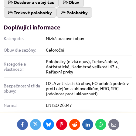
Outdoor a volný čas
Obuv
Trekové polobotky
Polobotky
Doplňující informace
Kategorie:
Nízká pracovní obuv
Obuv dle sezóny:
Celoroční
Polobotky (nízká obuv)
,
Treková obuv
,
Kategorie a
Antistatické
,
Nadměrné velikosti 47 +
,
vlastnosti:
Reflexní prvky
O2
,
A antistatická obuv
,
FO odolná podešev
Bezpečnostní třída
proti olejům a uhlovodíkům
,
HRO
,
SRC
obuvy:
(odolnost proti uklouznutí)
Norma:
EN ISO 20347
Facebook
Twitter
Bluesky
Pinterest
Reddit
LinkedIn
WhatsApp
E-
mail