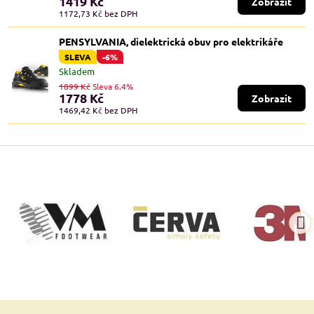
1419 Kč
Zobrazit
1172,73 Kč
bez DPH
PENSYLVANIA, dielektrická obuv pro elektrikáře
SLEVA
-6%
Skladem
1899 Kč
Sleva 6.4%
1778 Kč
Zobrazit
1469,42 Kč
bez DPH