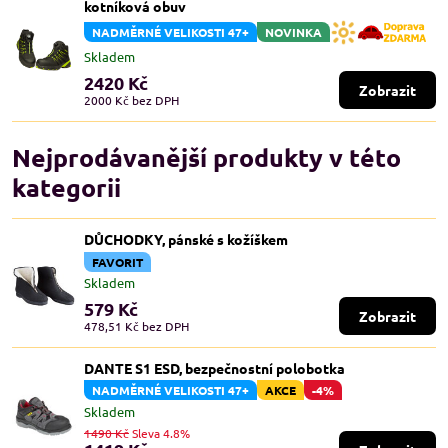
kotníková obuv
NADMĚRNÉ VELIKOSTI 47+
NOVINKA
Skladem
2420 Kč
Zobrazit
2000 Kč
bez DPH
Nejprodávanější produkty v této
kategorii
DŮCHODKY, pánské s kožíškem
FAVORIT
Skladem
579 Kč
Zobrazit
478,51 Kč
bez DPH
DANTE S1 ESD, bezpečnostní polobotka
NADMĚRNÉ VELIKOSTI 47+
AKCE
-4%
Skladem
1490 Kč
Sleva 4.8%