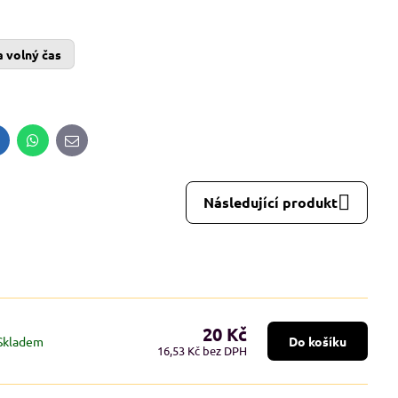
8%
 volný čas
alfini BASIC 134, dámské Adler
Malfini BASIC 129, pánské 
tričko - modré odstíny
tričko - červené odstín
Skladem
Skladem
od 113 Kč
od 109 Kč
inkedIn
WhatsApp
E-
mail
od 93,39 Kč
bez DPH
od 90,08 Kč
bez DPH
Následující produkt
20 Kč
Skladem
Do košíku
16,53 Kč
bez DPH