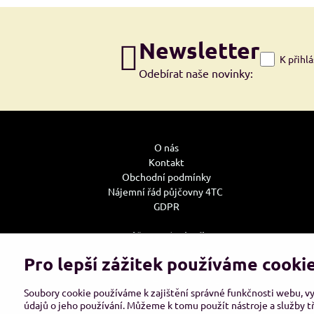
Newsletter
K přihl
Odebírat naše novinky:
O nás
Kontakt
Obchodní podmínky
Nájemní řád půjčovny 4TC
GDPR
Může se Vám hodit:
Jak u nás nakupovat
Pro lepší zážitek používáme cooki
Doprava
Reklamace, výměna zboží
Soubory cookie používáme k zajištění správné funkčnosti webu, v
Tabulky velikostí oděvů bot a rukavic
údajů o jeho používání. Můžeme k tomu použít nástroje a služby tř
Tabulky nosností vázacích prostředků