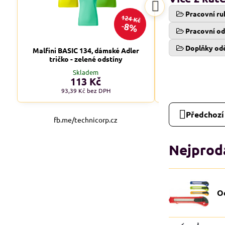
Pracovní ru
124 Kč
8%
Pracovní o
Doplňky od
Malfini BASIC 134, dámské Adler
Malfini BASIC 1
tričko - zelené odstíny
tričko - tm
Skladem
Skl
113 Kč
od 1
93,39 Kč
bez DPH
od 90,08 
Předchozí
fb.me/technicorp.cz
Nejprodá
O