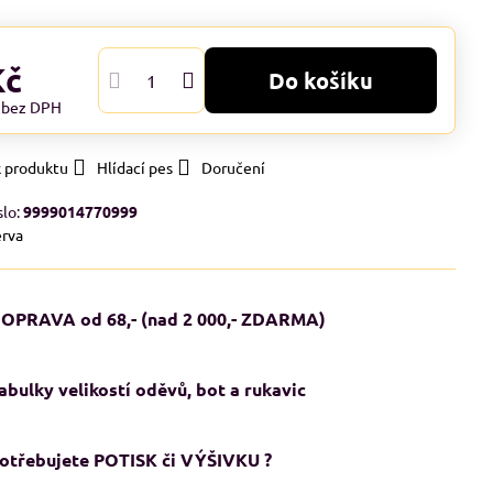
Kč
Do košíku
č
bez DPH
k produktu
Hlídací pes
Doručení
slo:
9999014770999
rva
OPRAVA od 68,- (nad 2 000,- ZDARMA)
abulky velikostí oděvů, bot a rukavic
otřebujete POTISK či VÝŠIVKU ?