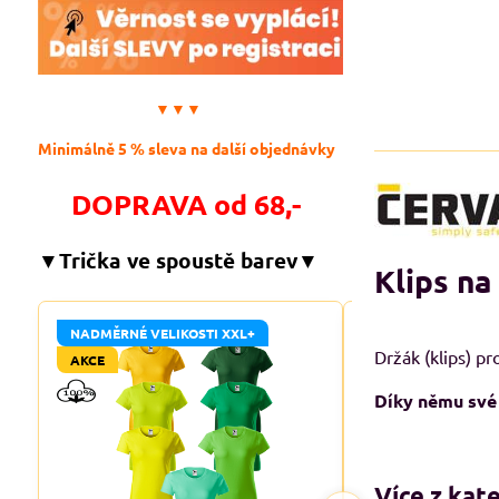
▼▼▼
Minimálně 5 % sleva na další objednávky
DOPRAVA od 68,-
▼Trička ve spoustě barev▼
Klips na
NADMĚRNÉ VELIKOSTI XXL+
NADMĚRNÉ VELIKO
Držák (klips) pr
AKCE
AKCE
Díky němu své r
Více z kat