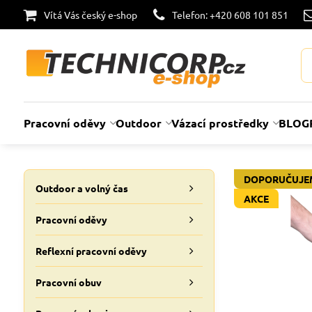
Vítá Vás český e-shop
Telefon: +420 608 101 851
Pracovní oděvy
Outdoor
Vázací prostředky
BLOG
DOPORUČUJE
Outdoor a volný čas
AKCE
Pracovní oděvy
Reflexní pracovní oděvy
Pracovní obuv