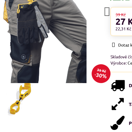
39 Kč
27 
22,31 K
Dotaz 
Skladové čí
Výrobce:
Ce
39 Kč
30%
D
T
P