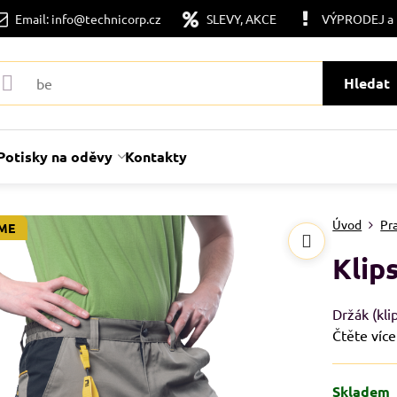
Email: info@technicorp.cz
SLEVY, AKCE
VÝPRODEJ a
Hledat
Potisky na oděvy
Kontakty
Úvod
Pr
ME
Klip
Držák (kli
Čtěte více
Skladem