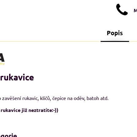
M
Popis
 rukavice
STI XXL+
NADMĚRNÉ VELIKOSTI XXL+
N
o zavěšení rukavic, klíčů, čepice na oděv, batoh atd.
A
ukavice již neztratíte:-))
egorie