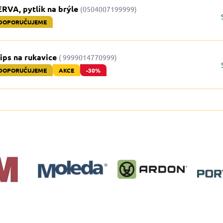
RVA, pytlík na brýle
(0504007199999)
DOPORUČUJEME
ips na rukavice
( 9999014770999)
DOPORUČUJEME
AKCE
-30%