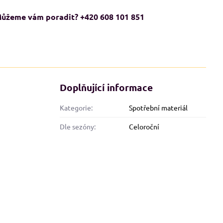
ůžeme vám poradit? +420 608 101 851
Doplňující informace
Kategorie:
Spotřební materiál
Dle sezóny:
Celoroční
ADMĚRNÉ VELIKOSTI XXL+
NADMĚRNÉ VELIKOSTI XXL+
KCE
AKCE