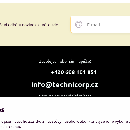
ášení odběru novinek kliněte zde
Zavolejte nebo nám napište:
+420 608 101 851
info@technicorp.cz
Showroom a výdejní místo:
TECHNICORP ESHOP s.r.o.
es
K Vltavě 653/63
143 00 Praha 4 – Modřany
ylepšení vašeho zážitku z návštěvy našeho webu, k analýze jeho výkonu
etích stran.