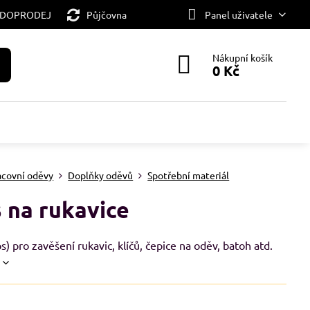
 DOPRODEJ
Půjčovna
Panel uživatele
Nákupní košík
0 Kč
acovní oděvy
Doplňky oděvů
Spotřební materiál
s na rukavice
ps) pro zavěšení rukavic, klíčů, čepice na oděv, batoh atd.