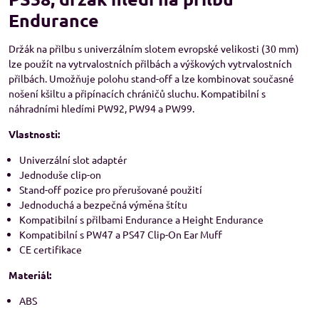
Endurance
Držák na přilbu s univerzálním slotem evropské velikosti (30 mm)
lze použít na vytrvalostních přilbách a výškových vytrvalostních
přilbách. Umožňuje polohu stand-off a lze kombinovat současné
nošení kšiltu a připínacích chráničů sluchu. Kompatibilní s
náhradními hledími PW92, PW94 a PW99.
Vlastnosti:
Univerzální slot adaptér
Jednoduše clip-on
Stand-off pozice pro přerušované použití
Jednoduchá a bezpečná výměna štítu
Kompatibilní s přilbami Endurance a Height Endurance
Kompatibilní s PW47 a PS47 Clip-On Ear Muff
CE certifikace
Materiál:
ABS