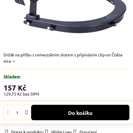
Držák na přilbu s univerzálním slotem s připínáním clip-on
Čtěte
více
Skladem
157 Kč
129,75 Kč
bez DPH
Do košíku
Dotaz k produktu
Hlídací pes
Doručení