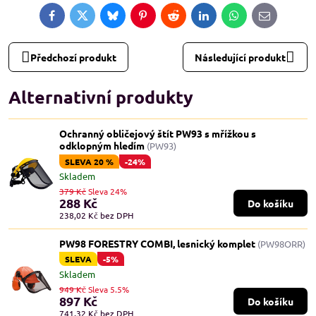
Facebook
Twitter
Bluesky
Pinterest
Reddit
LinkedIn
WhatsApp
E-
mail
Předchozí produkt
Následující produkt
Alternativní produkty
Ochranný obličejový štít PW93 s mřížkou s
odklopným hledím
(PW93)
SLEVA 20 %
-24%
Skladem
379 Kč
Sleva 24%
288 Kč
Do košíku
238,02 Kč
bez DPH
PW98 FORESTRY COMBI, lesnický komplet
(PW98ORR)
SLEVA
-5%
Skladem
949 Kč
Sleva 5.5%
897 Kč
Do košíku
741,32 Kč
bez DPH