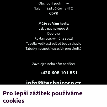
Obchodní podmínky
Nájemní řád půjčovny 4TC
GDPR
Může se Vám hodit:
Jak u nás nakupovat
Doprava
Reklamace, výměna zboží
Tabulky velikostí oděvů bot a rukavic
Tabulky nosností vázacích prostředků
Zavolejte nebo nám napište:
+420 608 101 851
info@technicorp.cz
Pro lepší zážitek používáme
Showroom a výdejní místo:
TECHNICORP ESHOP s.r.o.
cookies
K Vltavě 653/63