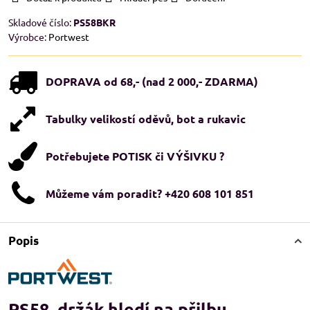
Skladové číslo:
PS58BKR
Výrobce:
Portwest
DOPRAVA od 68,- (nad 2 000,- ZDARMA)
Tabulky velikostí oděvů, bot a rukavic
Potřebujete POTISK či VÝŠIVKU ?
Můžeme vám poradit? +420 608 101 851
Popis
PS58, držák hledí na přilbu