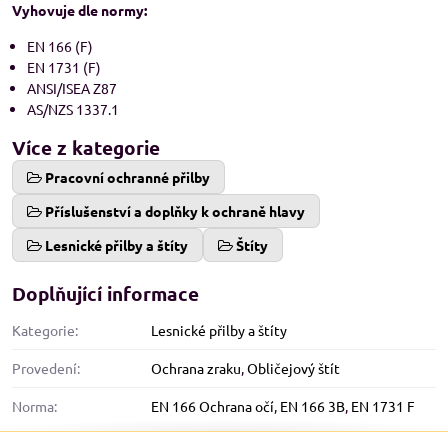
Vyhovuje dle normy:
EN 166 (F)
EN 1731 (F)
ANSI/ISEA Z87
AS/NZS 1337.1
Více z kategorie
Pracovní ochranné přilby
Příslušenství a doplňky k ochraně hlavy
Lesnické přilby a štíty
Štíty
Doplňující informace
Kategorie:
Lesnické přilby a štíty
Provedení:
Ochrana zraku
,
Obličejový štít
Norma:
EN 166 Ochrana očí
,
EN 166 3B
,
EN 1731 F