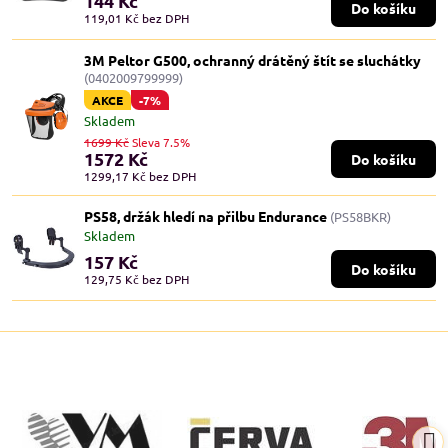
144 Kč
Do košíku
119,01 Kč
bez DPH
3M Peltor G500, ochranný drátěný štít se sluchátky
(0402009799999)
AKCE
-7%
Skladem
1699 Kč
Sleva 7.5%
1572 Kč
Do košíku
1299,17 Kč
bez DPH
PS58, držák hledí na přilbu Endurance
(PS58BKR)
Skladem
157 Kč
Do košíku
129,75 Kč
bez DPH