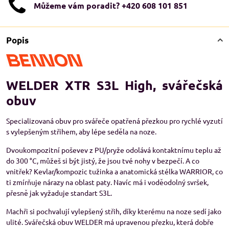
Můžeme vám poradit? +420 608 101 851
Popis
WELDER XTR S3L High, svářečská
obuv
Specializovaná obuv pro svářeče opatřená přezkou pro rychlé vyzutí
s vylepšeným střihem, aby lépe seděla na noze.
Dvoukompozitní poševev z PU/pryže odolává kontaktnímu teplu až
do 300 °C, můžeš si být jistý, že jsou tvé nohy v bezpečí. A co
vnitřek? Kevlar/kompozic tužinka a anatomická stélka WARRIOR, co
ti zmírňuje nárazy na oblast paty. Navíc má i voděodolný svršek,
přesně jak vyžaduje standart S3L.
Machři si pochvalují vylepšený střih, díky kterému na noze sedí jako
ulité. Svářečská obuv WELDER má upravenou přezku, která dobře