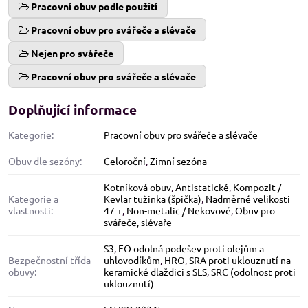
Pracovní obuv podle použití
Pracovní obuv pro svářeče a slévače
Nejen pro svářeče
Pracovní obuv pro svářeče a slévače
Doplňující informace
Kategorie:
Pracovní obuv pro svářeče a slévače
Obuv dle sezóny:
Celoroční
,
Zimní sezóna
Kotníková obuv
,
Antistatické
,
Kompozit /
Kategorie a
Kevlar tužinka (špička)
,
Nadměrné velikosti
vlastnosti:
47 +
,
Non-metalic / Nekovové
,
Obuv pro
svářeče, slévaře
S3
,
FO odolná podešev proti olejům a
Bezpečnostní třída
uhlovodíkům
,
HRO
,
SRA proti uklouznutí na
obuvy:
keramické dlaždici s SLS
,
SRC (odolnost proti
uklouznutí)