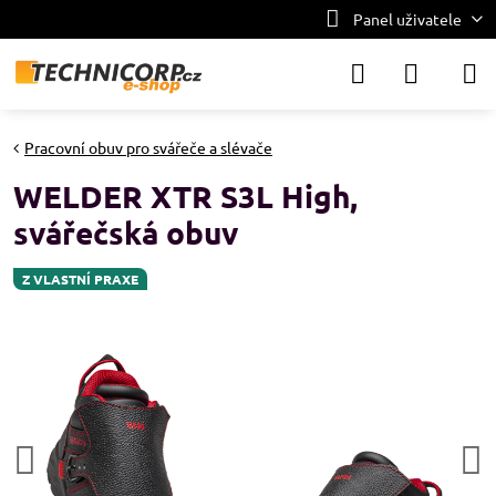
Panel uživatele
Pracovní obuv pro svářeče a slévače
WELDER XTR S3L High,
svářečská obuv
Z VLASTNÍ PRAXE