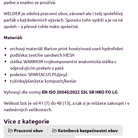
padne a snadno se používá.
WELDER je odolná pracovní obuv, zároveň ale i tvůj spolehlivý
parťák v každodenních výzvách. Spoustu toho vydrží a je na ně
spoleh – a přesně tohle máte společné.
Materiál:
vrchový materiál: Barton print hovězinová useň hydrofobní
podšívka: textilie sandwich MESH
stélka: WARRIOR trojkomponentní anatomická stélka s
odpružujícím prvkem v patě
podešev: SPARTACUS PU/pryž
tužinka/planžeta: kompozit/kevlar
Vyhovují dle normy
EN ISO 20345:2022 S3L SR HRO FO LG
Velikost bot je od 41 (7) do 48 (13), a tak si je můžete zakoupit i v
nadměrných velikostech.
Více z kategorie
Pracovní obuv
Kotníková bezpečnostní obuv