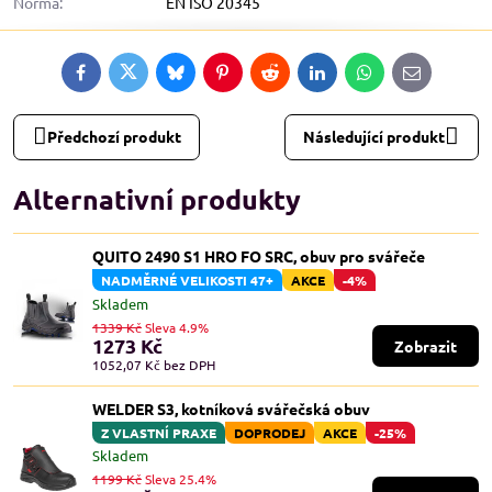
Norma:
EN ISO 20345
Facebook
Twitter
Bluesky
Pinterest
Reddit
LinkedIn
WhatsApp
E-
mail
Předchozí produkt
Následující produkt
Alternativní produkty
QUITO 2490 S1 HRO FO SRC, obuv pro svářeče
NADMĚRNÉ VELIKOSTI 47+
AKCE
-4%
Skladem
1339 Kč
Sleva 4.9%
1273 Kč
Zobrazit
1052,07 Kč
bez DPH
WELDER S3, kotníková svářečská obuv
Z VLASTNÍ PRAXE
DOPRODEJ
AKCE
-25%
Skladem
1199 Kč
Sleva 25.4%