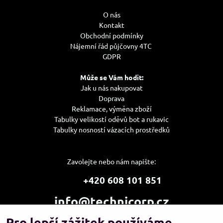
O nás
Kontakt
Obchodní podmínky
Nájemní řád půjčovny 4TC
GDPR
Může se Vám hodit:
Jak u nás nakupovat
Doprava
Reklamace, výměna zboží
Tabulky velikostí oděvů bot a rukavic
Tabulky nosností vázacích prostředků
Zavolejte nebo nám napište:
+420 608 101 851
info@technicorp.cz
Pro lepší zážitek používáme
Showroom a výdejní místo: