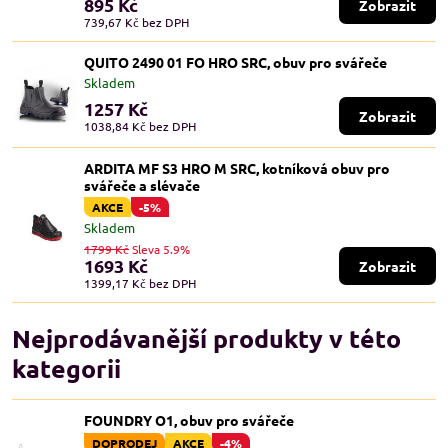
895 Kč
Zobrazit
739,67 Kč
bez DPH
QUITO 2490 01 FO HRO SRC, obuv pro svářeče
Skladem
1257 Kč
Zobrazit
1038,84 Kč
bez DPH
ARDITA MF S3 HRO M SRC, kotníková obuv pro
svářeče a slévače
AKCE
-5%
Skladem
1799 Kč
Sleva 5.9%
1693 Kč
Zobrazit
1399,17 Kč
bez DPH
Nejprodávanější produkty v této
kategorii
FOUNDRY O1, obuv pro svářeče
DOPRODEJ
AKCE
-4%