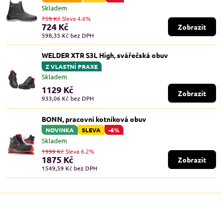
Skladem
759 Kč
Sleva 4.6%
724 Kč
Zobrazit
598,35 Kč
bez DPH
WELDER XTR S3L High, svářečská obuv
Z VLASTNÍ PRAXE
Skladem
1129 Kč
Zobrazit
933,06 Kč
bez DPH
BONN, pracovní kotníková obuv
NOVINKA
SLEVA
-6%
Skladem
1999 Kč
Sleva 6.2%
1875 Kč
Zobrazit
1549,59 Kč
bez DPH