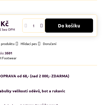
 Kč
Do košíku
Kč
bez DPH
k produktu
Hlídací pes
Doručení
slo:
3501
M Footwear
OPRAVA od 68,- (nad 2 000,- ZDARMA)
abulky velikostí oděvů, bot a rukavic