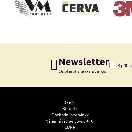
Newsletter
K přihl
Odebírat naše novinky:
O nás
Kontakt
Obchodní podmínky
Nájemní řád půjčovny 4TC
GDPR