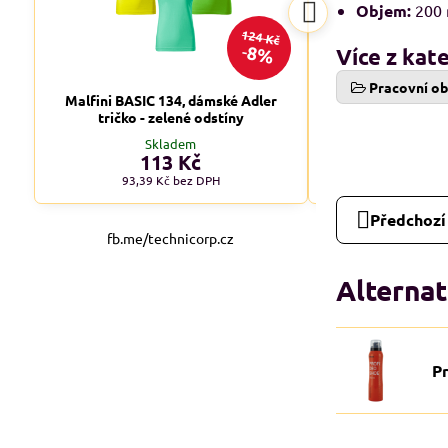
Objem:
200 
124 Kč
8%
Více z kat
Pracovní o
Malfini BASIC 134, dámské Adler
Malfini BASIC 1
tričko - zelené odstíny
tričko - tm
Skladem
Skl
113 Kč
od 1
93,39 Kč
bez DPH
od 90,08 
Předchozí
fb.me/technicorp.cz
Alternat
P