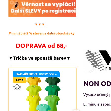
▼▼▼
Minimálně 5 % sleva na další objednávky
DOPRAVA od 68,-
▼Trička ve spoustě barev▼
NADMĚRNÉ VELIKOSTI XXL+
NADMĚRNÉ VELIKO
AKCE
AKCE
NON OD
Vysoce účinný p
Eliminuje zápac