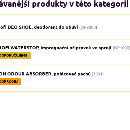
vanější produkty v této kategorii
rofi DEO SHOE, deodorant do obuvi
(OP9000)
ROFI WATERSTOP, impregnační přípravek ve spreji
(OP1000
DOPORUČUJEME
ON ODOUR ABSORBER, pohlcovač pachů
(3501)
DOPRODEJ