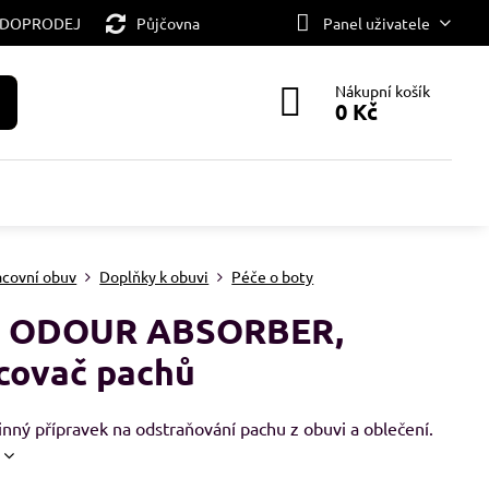
 DOPRODEJ
Půjčovna
Panel uživatele
Nákupní košík
0 Kč
acovní obuv
Doplňky k obuvi
Péče o boty
 ODOUR ABSORBER,
covač pachů
nný přípravek na odstraňování pachu z obuvi a oblečení.