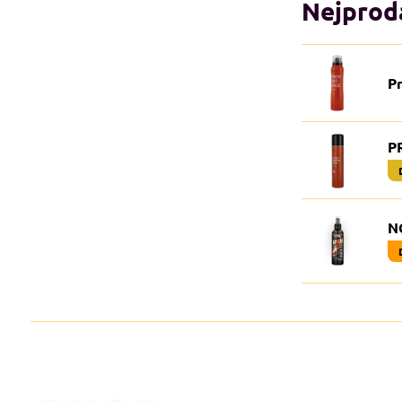
Nejprodá
P
P
N