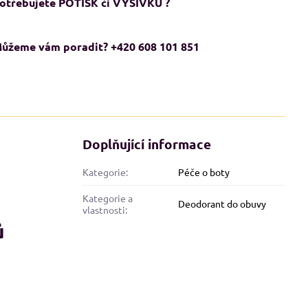
otřebujete POTISK či VÝŠIVKU ?
ůžeme vám poradit? +420 608 101 851
Doplňující informace
Kategorie:
Péče o boty
Kategorie a
Deodorant do obuvy
ADMĚRNÉ VELIKOSTI XXL+
NADMĚRNÉ VELIKOSTI XXL+
vlastnosti:
KCE
AKCE
ů