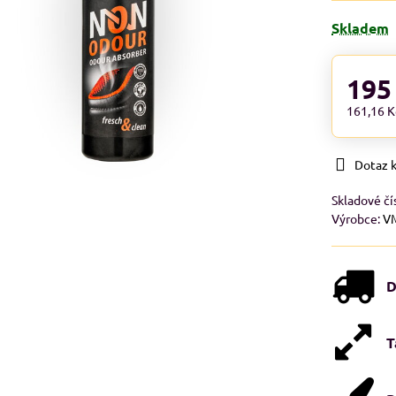
Skladem
195
161,16 
Dotaz 
Skladové čí
Výrobce:
V
D
T