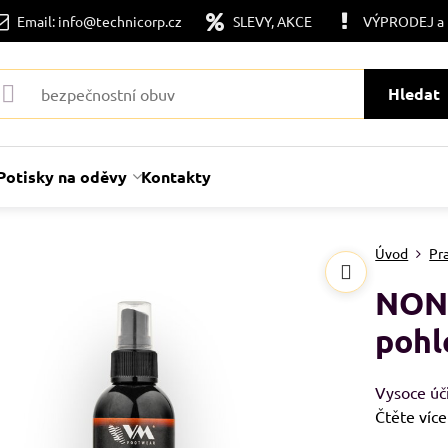
Email: info@technicorp.cz
SLEVY, AKCE
VÝPRODEJ a
Hledat
Potisky na oděvy
Kontakty
Úvod
Pr
NON
pohl
Vysoce úči
Čtěte více