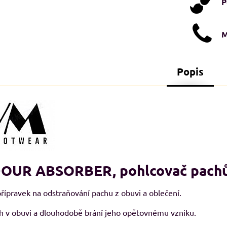
P
M
Popis
STI XXL+
NADMĚRNÉ VELIKOSTI XXL+
N
A
OUR ABSORBER, pohlcovač pach
řípravek na odstraňování pachu z obuvi a oblečení.
h v obuvi a dlouhodobě brání jeho opětovnému vzniku.