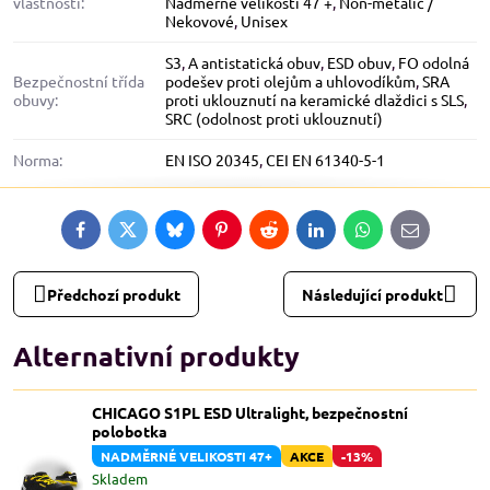
vlastnosti:
Nadměrné velikosti 47 +
,
Non-metalic /
Nekovové
,
Unisex
S3
,
A antistatická obuv
,
ESD obuv
,
FO odolná
Bezpečnostní třída
podešev proti olejům a uhlovodíkům
,
SRA
obuvy:
proti uklouznutí na keramické dlaždici s SLS
,
SRC (odolnost proti uklouznutí)
Norma:
EN ISO 20345
,
CEI EN 61340-5-1
Facebook
Twitter
Bluesky
Pinterest
Reddit
LinkedIn
WhatsApp
E-
mail
Předchozí produkt
Následující produkt
Alternativní produkty
CHICAGO S1PL ESD Ultralight, bezpečnostní
polobotka
NADMĚRNÉ VELIKOSTI 47+
AKCE
-13%
Skladem