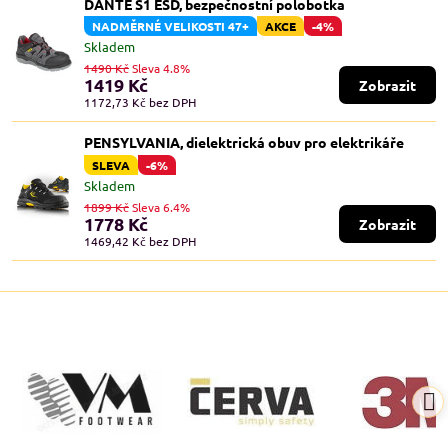
DANTE S1 ESD, bezpečnostní polobotka
NADMĚRNÉ VELIKOSTI 47+
AKCE
-4%
Skladem
1490 Kč
Sleva 4.8%
1419 Kč
Zobrazit
1172,73 Kč
bez DPH
PENSYLVANIA, dielektrická obuv pro elektrikáře
SLEVA
-6%
Skladem
1899 Kč
Sleva 6.4%
1778 Kč
Zobrazit
1469,42 Kč
bez DPH