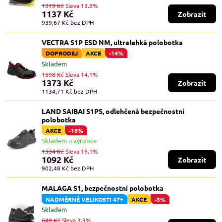
1319 Kč
Sleva 13.8%
1137 Kč
Zobrazit
939,67 Kč
bez DPH
VECTRA S1P ESD NM, ultralehká polobotka
DOPRODEJ
AKCE
-14%
Skladem
1598 Kč
Sleva 14.1%
1373 Kč
Zobrazit
1134,71 Kč
bez DPH
LAND SAIBAI S1PS, odlehčená bezpečnostní
polobotka
AKCE
-18%
Skladem u výrobce
1334 Kč
Sleva 18.1%
1092 Kč
Zobrazit
902,48 Kč
bez DPH
MALAGA S1, bezpečnostní polobotka
NADMĚRNÉ VELIKOSTI 47+
AKCE
-3%
Skladem
649 Kč
Sleva 3.9%