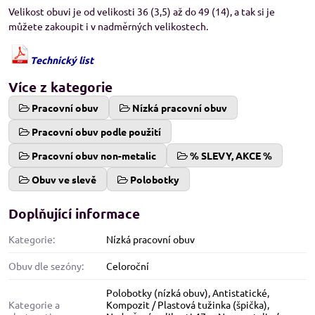
Velikost obuvi je od velikosti 36 (3,5) až do 49 (14), a tak si je
můžete zakoupit i v nadměrných velikostech.
Technický list
Více z kategorie
Pracovní obuv
Nízká pracovní obuv
Pracovní obuv podle použití
Pracovní obuv non-metalic
% SLEVY, AKCE %
Obuv ve slevě
Polobotky
Doplňující informace
Kategorie:
Nízká pracovní obuv
Obuv dle sezóny:
Celoroční
Polobotky (nízká obuv)
,
Antistatické
,
Kategorie a
Kompozit / Plastová tužinka (špička)
,