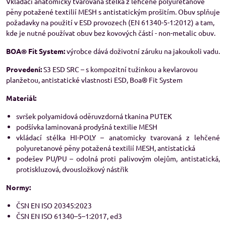
Vkládací anatomicky tvarovaná stélka z lehčené polyuretanové
pěny potažené textilií MESH s antistatickým prošitím. Obuv splňuje
požadavky na použití v ESD provozech (EN 61340-5-1:2012) a tam,
kde je nutné používat obuv bez kovových částí - non-metalic obuv.
BOA® Fit System:
výrobce dává doživotní záruku na jakoukoli vadu.
Provedení:
S3 ESD SRC – s kompozitní tužinkou a kevlarovou
planžetou, antistatické vlastnosti ESD, Boa® Fit System
Materiál:
svršek polyamidová oděruvzdorná tkanina PUTEK
podšívka laminovaná prodyšná textilie MESH
vkládací stélka HI-POLY – anatomicky tvarovaná z lehčené
polyuretanové pěny potažená textilií MESH, antistatická
podešev PU/PU – odolná proti palivovým olejům, antistatická,
protiskluzová, dvousložkový nástřik
Normy:
ČSN EN ISO 20345:2023
ČSN EN ISO 61340–5–1:2017, ed3