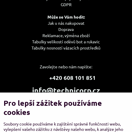
GDPR
Může se Vám hodit:
Jak u nás nakupovat
Doprava
Reklamace, výměna zboží
Tabulky velikostí oděvů bot a rukavic
Tabulky nosností vázacích prostředků
Zavolejte nebo nám napište:
+420 608 101 851
info@technicorp.cz
Pro lepší zážitek používáme
Showroom a výdejní místo:
TECHNICORP ESHOP s.r.o.
cookies
K Vltavě 653/63
143 00 Praha 4 – Modřany
Soubory cookie používáme k zajištění správné funkčnosti webu,
vylepšení vašeho zážitku z návštěvy našeho webu, k analýze jeho