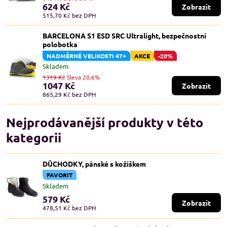
624 Kč
Zobrazit
515,70 Kč
bez DPH
BARCELONA S1 ESD SRC Ultralight, bezpečnostní
polobotka
NADMĚRNÉ VELIKOSTI 47+
AKCE
-20%
Skladem
1319 Kč
Sleva 20.6%
1047 Kč
Zobrazit
865,29 Kč
bez DPH
Nejprodávanější produkty v této
kategorii
DŮCHODKY, pánské s kožíškem
FAVORIT
Skladem
579 Kč
Zobrazit
478,51 Kč
bez DPH