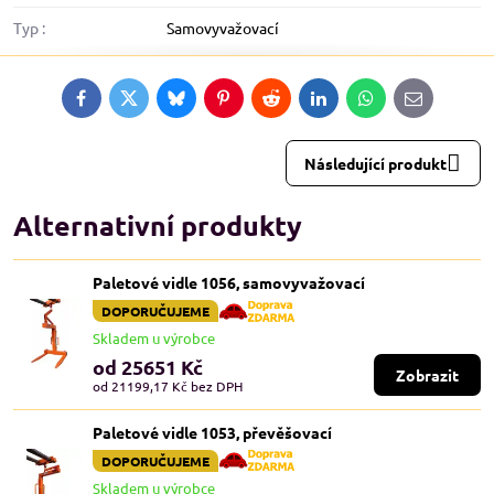
Typ :
Samovyvažovací
Facebook
Twitter
Bluesky
Pinterest
Reddit
LinkedIn
WhatsApp
E-
mail
Následující produkt
Alternativní produkty
Paletové vidle 1056, samovyvažovací
DOPORUČUJEME
Skladem u výrobce
od 25651 Kč
Zobrazit
od 21199,17 Kč
bez DPH
Paletové vidle 1053, převěšovací
DOPORUČUJEME
Skladem u výrobce