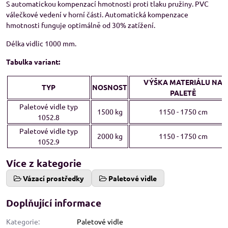
S automatickou kompenzací hmotnosti proti tlaku pružiny. PVC
válečkové vedení v horní části. Automatická kompenzace
hmotnosti funguje optimálně od 30% zatížení.
Délka vidlic 1000 mm.
Tabulka variant:
VÝŠKA MATERIÁLU NA
TYP
NOSNOST
PALETĚ
Paletové vidle typ
1500 kg
1150 - 1750 cm
1052.8
Paletové vidle typ
2000 kg
1150 - 1750 cm
1052.9
Více z kategorie
Vázací prostředky
Paletové vidle
Doplňující informace
Kategorie:
Paletové vidle