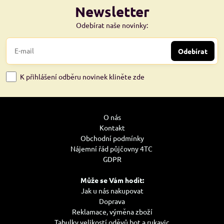
Newsletter
Odebírat naše novinky:
Odebírat
K přihlášení odběru novinek kliněte zde
O nás
Kontakt
Obchodní podmínky
Nájemní řád půjčovny 4TC
GDPR
Může se Vám hodit:
Jak u nás nakupovat
Doprava
Reklamace, výměna zboží
Tabulky velikostí oděvů bot a rukavic