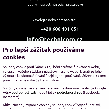
Tabulky nosností vázacích prostředků
Zavolejte nebo nám napište:
+420 608 101 851
info@technicorp.cz
Pro lepší zážitek používáme
Showroom a výdejní místo:
TECHNICORP ESHOP s.r.o.
cookies
K Vltavě 653/63
143 00 Praha 4 – Modřany
Soubory cookie používáme k zajištění správné funkčnosti webu,
vylepšení vašeho zážitku z návštěvy našeho webu, k analýze jeho
výkonu a ke shromažďování údajů o jeho používání. Můžeme k tomu
použít nástroje a služby třetích stran.
Soubory cookies ke zlepšení relevanci reklam využívá služba Google
Ads –
podrobnosti zde
nebo Meta –
podrobnosti zde
(Facebook,
Instagram)
Kliknutím na „Přijmout všechny soubory cookie“ vyjadřujete svůj