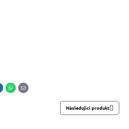
8%
alfini BASIC 134, dámské Adler
Malfini BASIC 129, pánské 
tričko - modré odstíny
tričko - červené odstín
Skladem
Skladem
od 113 Kč
od 109 Kč
od 93,39 Kč
bez DPH
od 90,08 Kč
bez DPH
inkedIn
WhatsApp
E-
mail
Následující produkt