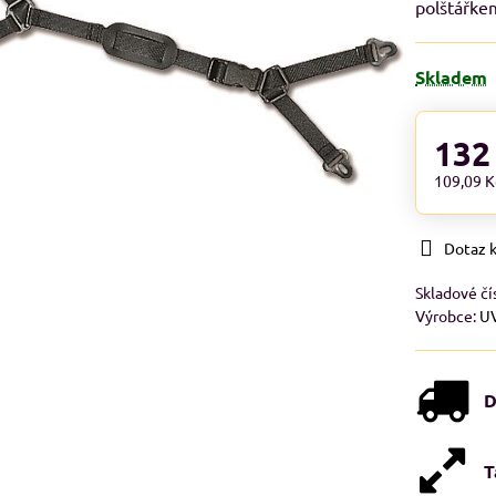
polštářke
Skladem
132
109,09 
Dotaz 
Skladové čí
Výrobce:
U
D
T