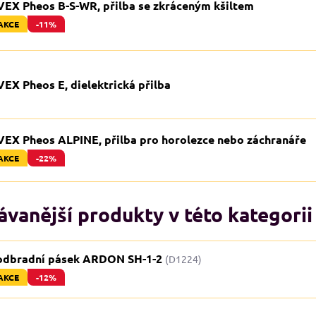
VEX Pheos B-S-WR, přilba se zkráceným kšiltem
AKCE
-11%
EX Pheos E, dielektrická přilba
VEX Pheos ALPINE, přilba pro horolezce nebo záchranáře
AKCE
-22%
vanější produkty v této kategorii
odbradní pásek ARDON SH-1-2
(D1224)
AKCE
-12%