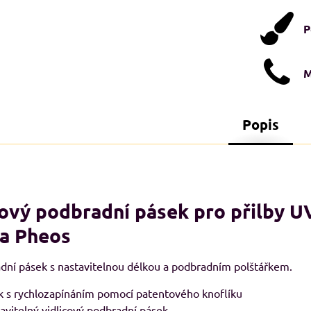
P
M
Popis
ový podbradní pásek pro přilby 
STI XXL+
NADMĚRNÉ VELIKOSTI XXL+
N
A
 a Pheos
dní pásek s nastavitelnou délkou a podbradním polštářkem.
ek s rychlozapínáním pomocí patentového knoflíku
avitelný vidlicový podbradní pásek