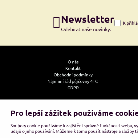
Newsletter
K přihl
Odebírat naše novinky:
O nás
Kontakt
Obchodní podmínky
Nájemní řád půjčovny 4TC
GDPR
Může se Vám hodit:
Jak u nás nakupovat
Pro lepší zážitek používáme cooki
Doprava
Reklamace, výměna zboží
Soubory cookie používáme k zajištění správné funkčnosti webu, v
Tabulky velikostí oděvů bot a rukavic
údajů o jeho používání. Můžeme k tomu použít nástroje a služby tř
Tabulky nosností vázacích prostředků