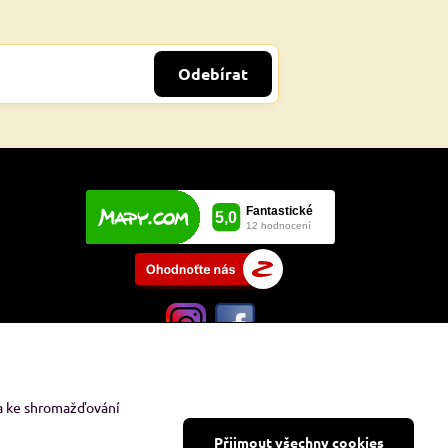
Odebírat
 a ke shromažďování
Přijmout všechny cookies