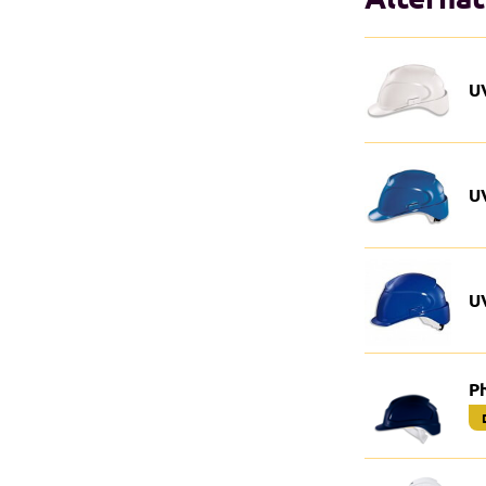
U
U
U
Ph