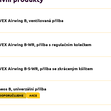
VEX Airwing B, ventilovaná přilba
VEX Airwing B-WR, přilba s regulačním kolečkem
VEX Airwing B-S-WR, přilba se zkráceným kšiltem
eos B, univerzální přilba
DOPORUČUJEME
AKCE