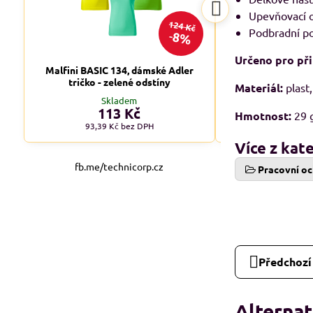
Upevňovací o
124 Kč
Podbradní po
8%
Určeno pro při
Malfini BASIC 134, dámské Adler
Malfini BASIC 1
tričko - zelené odstíny
tričko - tm
Materiál:
plast,
Skladem
Skl
113 Kč
od 1
Hmotnost:
29 
93,39 Kč
bez DPH
od 90,08 
Více z kat
fb.me/technicorp.cz
Pracovní oc
Předchozí
Alternat