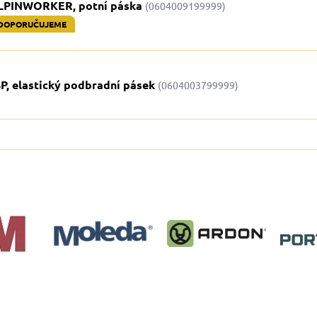
LPINWORKER, potní páska
(0604009199999)
DOPORUČUJEME
P, elastický podbradní pásek
(0604003799999)