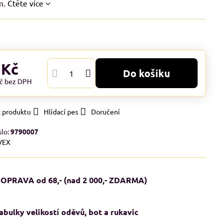
m.
Čtěte více
 Kč
Do košíku
Kč
bez DPH
k produktu
Hlídací pes
Doručení
slo:
9790007
VEX
OPRAVA od 68,- (nad 2 000,- ZDARMA)
abulky velikostí oděvů, bot a rukavic