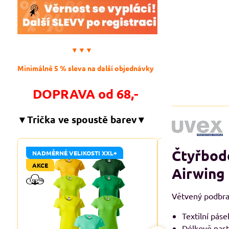
▼▼▼
Minimálně 5 % sleva na další objednávky
DOPRAVA od 68,-
▼Trička ve spoustě barev▼
Čtyřbod
NADMĚRNÉ VELIKOSTI XXL+
NADMĚRNÉ VELIKO
AKCE
AKCE
Airwing
Větvený podbra
Textilní pás
Délkově nast