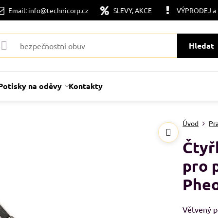
Email: info@technicorp.cz
SLEVY, AKCE
VÝPRODEJ a
Hledat
Potisky na oděvy
Kontakty
Úvod
Pr
Čtyř
pro 
Phe
Větvený p