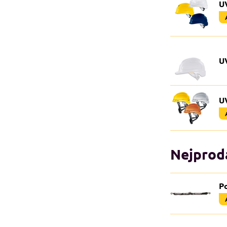
U
UV
U
Nejprodá
P