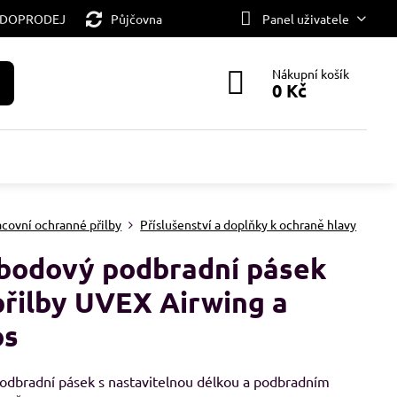
 DOPRODEJ
Půjčovna
Panel uživatele
Nákupní košík
0 Kč
acovní ochranné přilby
Příslušenství a doplňky k ochraně hlavy
bodový podbradní pásek
přilby UVEX Airwing a
os
odbradní pásek s nastavitelnou délkou a podbradním