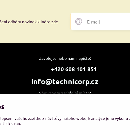
ášení odběru novinek kliněte zde
Zavolejte nebo nám napište:
+420 608 101 851
info@technicorp.cz
Showroom a výdejní místo:
TECHNICORP ESHOP s.r.o.
es
K Vltavě 653/63
143 00 Praha 4 – Modřany
ylepšení vašeho zážitku z návštěvy našeho webu, k analýze jeho výkonu
etích stran.