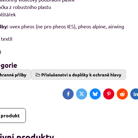
čka z robustního plastu
8%
lštářek
lby:
uvex pheos (ne pro pheos IES), pheos alpine, airwing
29, pánské Adler
RESIST LS, triko s dlouhým rukávem
M
avé odstíny
 textil
Skladem
od 239 Kč
adem
09 Kč
g
od 197,52 Kč
bez DPH
Kč
bez DPH
egorie
hranné přilby
Příslušenství a doplňky k ochraně hlavy
Facebook
Twitter
Bluesky
Pinterest
Reddit
L
 produkt
ivní produkty