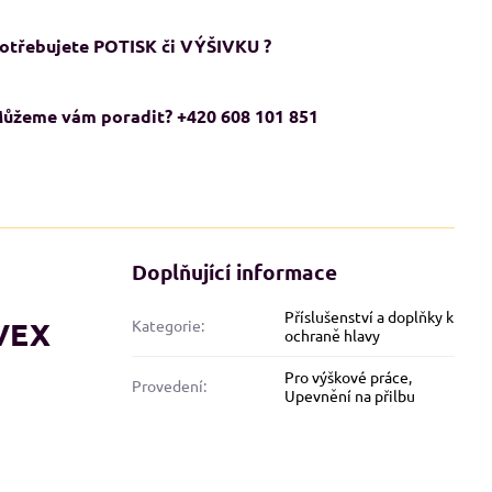
otřebujete POTISK či VÝŠIVKU ?
ůžeme vám poradit? +420 608 101 851
Doplňující informace
Příslušenství a doplňky k
UVEX
Kategorie:
ADMĚRNÉ VELIKOSTI XXL+
NADMĚRNÉ VELIKOSTI XXL+
ochraně hlavy
KCE
AKCE
Pro výškové práce
,
Provedení:
Upevnění na přilbu