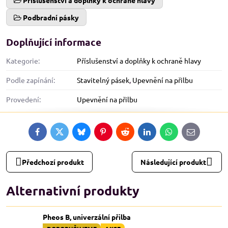
Příslušenství a doplňky k ochraně hlavy
Podbradní pásky
Doplňující informace
Kategorie:
Příslušenství a doplňky k ochraně hlavy
Podle zapínání:
Stavitelný pásek
,
Upevnění na přilbu
Provedení:
Upevnění na přilbu
Facebook
Twitter
Bluesky
Pinterest
Reddit
LinkedIn
WhatsApp
E-
mail
Předchozí produkt
Následující produkt
Alternativní produkty
Pheos B, univerzální přilba