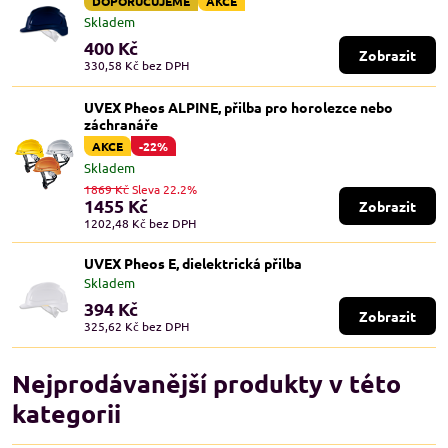
DOPORUČUJEME
AKCE
Skladem
400 Kč
Zobrazit
330,58 Kč
bez DPH
UVEX Pheos ALPINE, přilba pro horolezce nebo
záchranáře
AKCE
-22%
Skladem
1869 Kč
Sleva 22.2%
1455 Kč
Zobrazit
1202,48 Kč
bez DPH
UVEX Pheos E, dielektrická přilba
Skladem
394 Kč
Zobrazit
325,62 Kč
bez DPH
Nejprodávanější produkty v této
kategorii