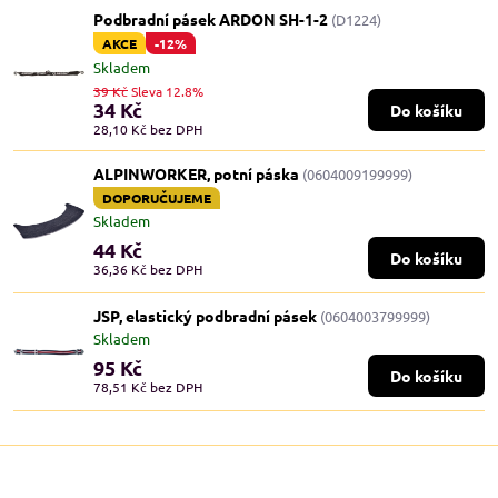
Podbradní pásek ARDON SH-1-2
(D1224)
AKCE
-12%
Skladem
39 Kč
Sleva 12.8%
34 Kč
Do košíku
28,10 Kč
bez DPH
ALPINWORKER, potní páska
(0604009199999)
DOPORUČUJEME
Skladem
44 Kč
Do košíku
36,36 Kč
bez DPH
JSP, elastický podbradní pásek
(0604003799999)
Skladem
95 Kč
Do košíku
78,51 Kč
bez DPH