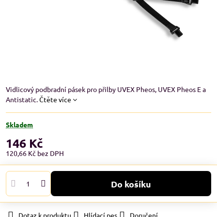
Vidlicový podbradní pásek pro přilby UVEX Pheos, UVEX Pheos E a
Antistatic.
Čtěte více
Skladem
146 Kč
120,66 Kč
bez DPH
Do košíku
Dotaz k produktu
Hlídací pes
Doručení